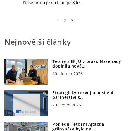
Naše firma je na trhu již 8 let
1
2
3
Nejnovější články
Teorie z EF JU v praxi: Naše řady
doplnila nová…
10. duben 2026
Strategický rozvoj a posílení
partnerství s…
29. leden 2026
Poslední letošní Ajťácká
grilovačka byla na…