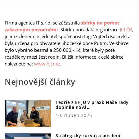
Firma agentes IT s.r.o. se zúčastnila
sbírky na pomoc
zašazeným povodněmi
. Sbírku pořádala organizace
JCI ČR
,
jejímž členem je jednatel společnosti Ing. Vojtěch Kačírek, a
byla určena pro obyvatele jihočeské obce Putim. Ve sbírce
bylo vybráno bezmála 250 000,- Kč, které byly poté
rozděleny mezi šest rodin. Bližší informace k celé sbírce
naleznete na:
www.hjcr.cz
.
Nejnovější články
Teorie z EF JU v praxi: Naše řady
doplnila nová…
10. duben 2026
Strategický rozvoj a posílení