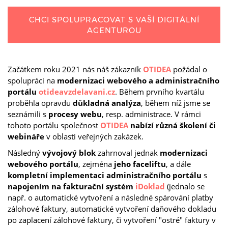
CHCI SPOLUPRACOVAT S VAŠÍ DIGITÁLNÍ
AGENTUROU
Začátkem roku 2021 nás náš zákazník
OTIDEA
požádal o
spolupráci na
modernizaci webového a administračního
portálu
otideavzdelavani.cz
. Během prvního kvartálu
proběhla opravdu
důkladná analýza
, během níž jsme se
seznámili s
procesy webu
, resp. administrace. V rámci
tohoto portálu společnost
OTIDEA
nabízí různá školení či
webináře
v oblasti veřejných zakázek.
Následný
vývojový blok
zahrnoval jednak
modernizaci
webového portálu
, zejména
jeho faceliftu
, a dále
kompletní implementaci administračního portálu
s
napojením na fakturační systém
iDoklad
(jednalo se
např. o automatické vytvoření a následné spárování platby
zálohové faktury, automatické vytvoření daňového dokladu
po zaplacení zálohové faktury, či vytvoření "ostré" faktury v