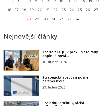
1
2
3
4
5
6
7
8
9
10
11
12
13
14
15
16
17
18
19
20
21
22
23
24
25
26
27
28
29
30
31
32
33
34
Nejnovější články
Teorie z EF JU v praxi: Naše řady
doplnila nová…
10. duben 2026
Strategický rozvoj a posílení
partnerství s…
29. leden 2026
Poslední letošní Ajťácká