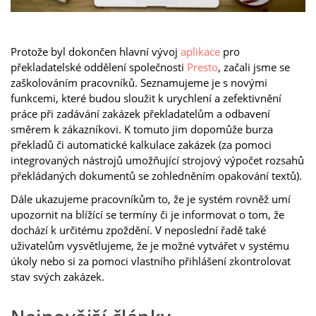
Protože byl dokončen hlavní vývoj
aplikace
pro
překladatelské oddělení společnosti
Presto
, začali jsme se
zaškolováním pracovníků. Seznamujeme je s novými
funkcemi, které budou sloužit k urychlení a zefektivnění
práce při zadávání zakázek překladatelům a odbavení
směrem k zákazníkovi. K tomuto jim dopomůže burza
překladů či automatické kalkulace zakázek (za pomoci
integrovaných nástrojů umožňující strojový výpočet rozsahů
překládaných dokumentů se zohledněním opakování textů).
Dále ukazujeme pracovníkům to, že je systém rovněž umí
upozornit na blížící se termíny či je informovat o tom, že
dochází k určitému zpoždění. V neposlední řadě také
uživatelům vysvětlujeme, že je možné vytvářet v systému
úkoly nebo si za pomoci vlastního přihlášení zkontrolovat
stav svých zakázek.