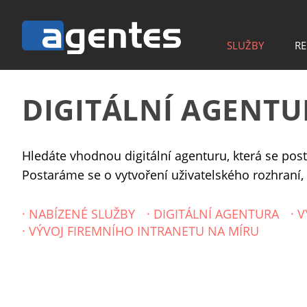
SLUŽBY
RE
DIGITÁLNÍ AGENTU
Hledáte vhodnou digitální agenturu, která se post
Postaráme se o vytvoření uživatelského rozhraní,
·
NABÍZENÉ SLUŽBY
·
DIGITÁLNÍ AGENTURA
·
V
·
VÝVOJ FIREMNÍHO INTRANETU NA MÍRU