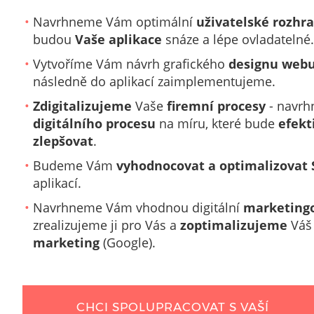
Navrhneme Vám optimální
uživatelské rozhra
budou
Vaše aplikace
snáze a lépe ovladatelné.
Vytvoříme Vám návrh grafického
designu webu
následně do aplikací zaimplementujeme.
Zdigitalizujeme
Vaše
firemní procesy
- navrh
digitálního procesu
na míru, které bude
efekt
zlepšovat
.
Budeme Vám
vyhodnocovat a optimalizovat
aplikací.
Navrhneme Vám vhodnou digitální
marketingo
zrealizujeme ji pro Vás a
zoptimalizujeme
Váš
marketing
(Google).
CHCI SPOLUPRACOVAT S VAŠÍ