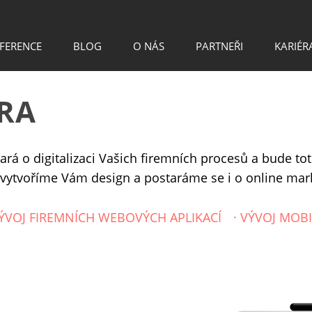
FERENCE
BLOG
O NÁS
PARTNEŘI
KARIÉR
RA
ará o digitalizaci Vašich firemních procesů a bude tot
 vytvoříme Vám design a postaráme se i o online mar
ÝVOJ FIREMNÍCH WEBOVÝCH APLIKACÍ
·
VÝVOJ MOBI