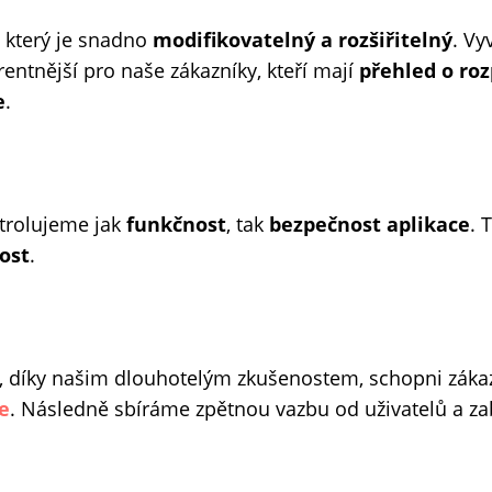
, který je snadno
modifikovatelný a rozšiřitelný
. Vy
rentnější pro naše zákazníky, kteří mají
přehled o ro
e
.
ntrolujeme jak
funkčnost
, tak
bezpečnost aplikace
. 
ost
.
, díky našim dlouhotelým zkušenostem, schopni zákazn
e
. Následně sbíráme zpětnou vazbu od uživatelů a 