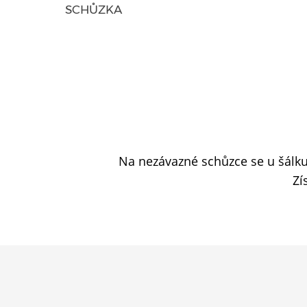
SCHŮZKA
Na nezávazné schůzce se u šálk
Zí