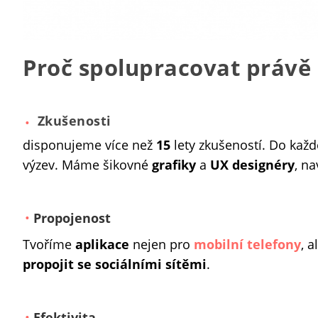
Proč spolupracovat právě
Zkušenosti
disponujeme více než
15
lety zkušeností. Do kaž
výzev. Máme šikovné
grafiky
a
UX
designéry
, n
Propojenost
Tvoříme
aplikace
nejen pro
mobilní telefony
, a
propojit se sociálními sítěmi
.
Efektivita