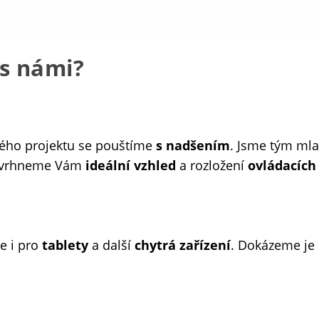
 s námi?
dého projektu se pouštíme
s nadšením
. Jsme tým mla
avrhneme Vám
ideální vzhled
a rozložení
ovládacích
le i pro
tablety
a další
chytrá zařízení
. Dokázeme je