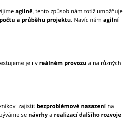
víjíme
agilně
, tento způsob nám totiž umožňuje
zpočtu a průběhu projektu
. Navíc nám
agilní
Testujeme je i v
reálném provozu
a na různých
íkovi zajistit
bezproblémové nasazení
na
zabýváme se
návrhy
a
realizací dalšího rozvoje